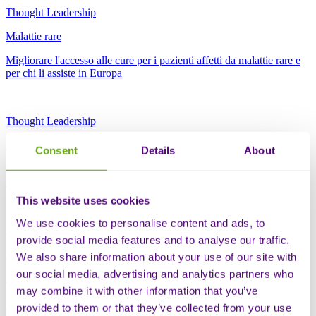
Thought Leadership
Malattie rare
Migliorare l'accesso alle cure per i pazienti affetti da malattie rare e
per chi li assiste in Europa
Thought Leadership
Malattie rare
Consent
Details
About
Perché i pazienti affetti da malattie rare continuano a incontrare
ostacoli nell'accesso ai farmaci in Europa?
This website uses cookies
We use cookies to personalise content and ads, to
Uncategorized
provide social media features and to analyse our traffic.
Malattie rare
We also share information about your use of our site with
our social media, advertising and analytics partners who
I miei primi mesi alla Sciensus: riflessioni sulla costruzione della
prossima fase dell'assistenza sanitaria per le malattie rare in Europa
may combine it with other information that you’ve
provided to them or that they’ve collected from your use