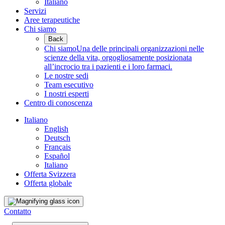
Italiano
Servizi
Aree terapeutiche
Chi siamo
Back
Chi siamo
Una delle principali organizzazioni nelle
scienze della vita, orgogliosamente posizionata
all’incrocio tra i pazienti e i loro farmaci.
Le nostre sedi
Team esecutivo
I nostri esperti
Centro di conoscenza
Italiano
English
Deutsch
Français
Español
Italiano
Offerta Svizzera
Offerta globale
Contatto