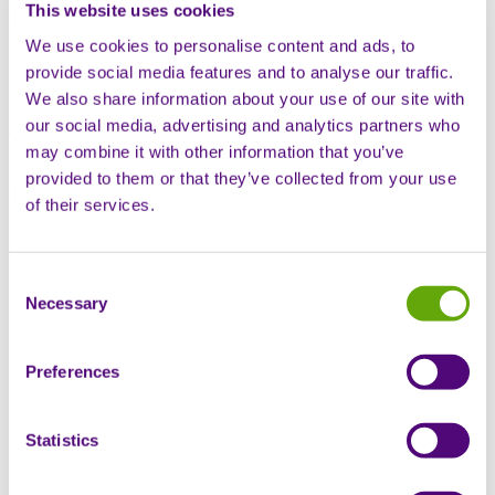
This website uses cookies
des droits des patients afin d'explorer comment la collaboration
façonne l'avenir des soins aux personnes atteintes de maladies rares.
We use cookies to personalise content and ads, to
provide social media features and to analyse our traffic.
En tant que partenaire opérationnel de confiance soutenant les
patients atteints de maladies rares à travers l'Europe, Sciensus
We also share information about your use of our site with
rassemble des voix diverses pour partager des expériences réelles,
our social media, advertising and analytics partners who
des connaissances cliniques et des perspectives industrielles sur
may combine it with other information that you’ve
l'innovation, l'accès, les soins cliniques à domicile et
l'autonomisation des patients. Découvrez comment des liens plus
provided to them or that they’ve collected from your use
solides au sein de l'écosystème des maladies rares peuvent améliorer
of their services.
les résultats pour les personnes atteintes de maladies rares.
Avec :
Consent
Julie Gosper
(directrice générale, Maladies rares et
Necessary
Selection
spécialisées, Sciensus)
Ray Huml
(vice-président, Stratégie pour les maladies rares,
Sciensus)
Dr Sherif Raouf
(directeur clinique, Cancer, Sciensus)
Preferences
Helen Adshead
(infirmière spécialisée dans le développement
des pratiques, Sciensus)
Jibreel (patient atteint de la maladie de Morquio)
Statistics
Cinzia Dorigo
(directrice régionale des opérations Europe,
Alexion)
Mark Stone
(PDG, FSHD Society)