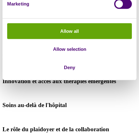
Marketing
Inscrivez-vous
Ce que nous allons explorer
Allow all
Allow selection
L'expérience vécue d'une maladie rare
Deny
Innovation et accès aux thérapies émergentes
Soins au-delà de l'hôpital
Le rôle du plaidoyer et de la collaboration