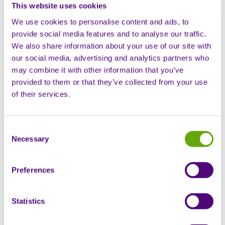
This website uses cookies
Interessenvertreter in einer Live-Podiumsdiskussion darüber
sprechen, wie Zusammenarbeit die Zukunft der Versorgung seltener
We use cookies to personalise content and ads, to
Krankheiten gestaltet.
provide social media features and to analyse our traffic.
Als vertrauenswürdiger Partner, der Patienten mit seltenen
We also share information about your use of our site with
Krankheiten in ganz Europa unterstützt, bringt Sciensus
our social media, advertising and analytics partners who
verschiedene Stimmen zusammen, um reale Erfahrungen, klinische
Erkenntnisse und Branchenperspektiven zu Innovation, Zugang,
may combine it with other information that you’ve
häuslicher klinischer Versorgung und Patientenbefähigung
provided to them or that they’ve collected from your use
auszutauschen. Entdecken Sie, wie stärkere Verbindungen innerhalb
of their services.
des Ökosystems für seltene Krankheiten die Ergebnisse für
Menschen mit seltenen Krankheiten verbessern können.
Mit:
Consent
Necessary
Julie Gosper
(Geschäftsführerin, Seltene und
Selection
Spezialkrankheiten, Sciensus)
Ray Huml
(Vizepräsident, Strategie für seltene Krankheiten,
Sciensus)
Preferences
Dr. Sherif Raouf
(Klinischer Direktor, Krebs, Sciensus)
Helen Adshead
(Fachkrankenschwester für
Praxisentwicklung, Sciensus)
Statistics
Jibreel (Patient mit Morquio-Syndrom)
Cinzia Dorigo
(Regionalleiterin für Europa, Alexion)
Mark Stone
(CEO, FSHD Society)