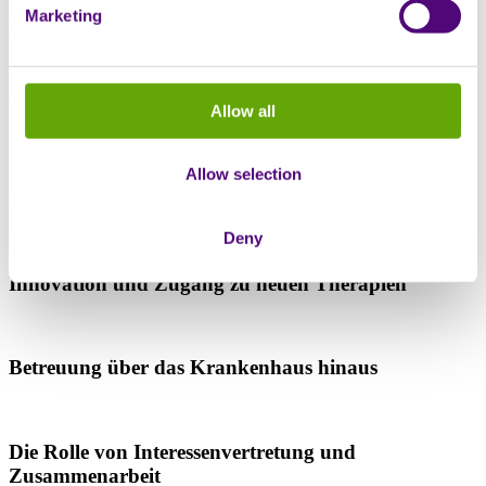
Marketing
Registrieren Sie sich
Was wir untersuchen werden
Allow all
Allow selection
Die gelebte Erfahrung einer seltenen Krankheit
Deny
Innovation und Zugang zu neuen Therapien
Betreuung über das Krankenhaus hinaus
Die Rolle von Interessenvertretung und
Zusammenarbeit