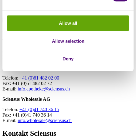
verabreichen die Arzneimittel bei den Patienten zuhause
gemäss Anweisungen der Ärzte.
Allow all
Sciensus AG
Telefon:
+41 (0)41 749 99 00
Allow selection
Fax: +41 (0)41 749 99 01
Gratis-Servicelinie:
+41 (0)800 800 878
E-mail:
info@sciensus.ch
Deny
Sciensus Apotheke AG
Telefon:
+41 (0)61 482 02 00
Fax: +41 (0)61 482 02 72
E-mail:
info.apotheke@sciensus.ch
Sciensus Wholesale AG
Telefon:
+41 (0)41 740 36 15
Fax: +41 (0)41 740 36 14
E-mail:
info.wholesale@sciensus.ch
Kontakt Sciensus