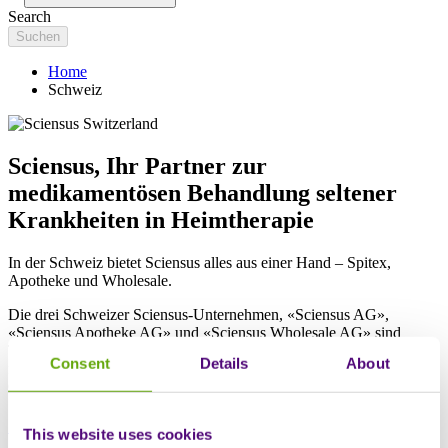
Search
Home
Schweiz
Sciensus, Ihr Partner zur
medikamentösen Behandlung seltener
Krankheiten in Heimtherapie
In der Schweiz bietet Sciensus alles aus einer Hand – Spitex,
Apotheke und
Wholesale.
Die drei Schweizer Sciensus-Unternehmen, «Sciensus AG»,
«Sciensus Apotheke AG» und «Sciensus Wholesale AG» sind
Tochtergesellschaften von Sciensus Pharma Services Ltd., einem
Consent
Details
About
führenden internationalen Gesundheitsdienstleister mit Sitz in
Grossbritannien.
Spitex
This website uses cookies