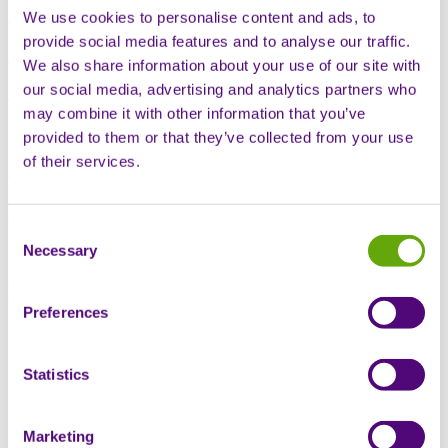
Sciensus AG
We use cookies to personalise content and ads, to
provide social media features and to analyse our traffic.
Apotheke
We also share information about your use of our site with
our social media, advertising and analytics partners who
Sciensus Apotheke AG
may combine it with other information that you’ve
(Pre-)Wholesale
provided to them or that they’ve collected from your use
of their services.
Sciensus Wholesale AG
Die nachfolgende Übersicht zeigt das
Consent
Zusammenspiel unserer drei
Necessary
Selection
Geschäftseinheiten rund um die
Betreuung von Infusionspatienten.
Preferences
Nach Zuweisung der Patienten durch die behandelnden Ärzte
koordiniert Sciensus AG die Versorgung der Patienten mit
Medikamenten und Infusionsbestecken.
Statistics
Die Sciensus Apotheke AG beschafft Arzneimittel über die
Sciensus Wholesale AG und stellt die GDP-konforme
Auslieferung sicher.
Marketing
Unsere hochqualifizierten Sciensus-Pflegefachpersonen