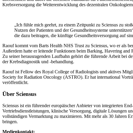
Krebsversorgung die Weiterentwicklung des dezentralen Onkologiemode
„Ich fühle mich geehrt, zu einem Zeitpunkt zu Sciensus zu st
Nutzen der Patienten und der Gesundheitssysteme unterstützen“
die dazu beitragen, die künftige Gesundheitsversorgung auf sin
Raouf kommt vom Barts Health NHS Trust zu Sciensus, wo er als berate
Außerdem hatte er leitende Funktionen beim Barking, Havering and R
Zu seiner herausragenden Laufbahn gehört die führende Arbeit bei 
der Krebsdiagnostik und -behandlung.
Raouf ist Fellow des Royal College of Radiologists und aktives Mi
Society for Radiation Oncology (ASTRO). Er hat international Vortr
veröffentlicht.
Über Sciensus
Sciensus ist ein führender europäischer Anbieter von integrierten En
Vertriebsdienstleistungen, klinische Versorgung, digitale Lösungen 
vollständigen Vermarktung zu maximieren. Mit mehr als 30 Jahren Erf
bringen.
Medienkontakt: