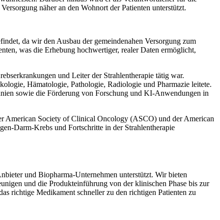
 Versorgung näher an den Wohnort der Patienten unterstützt.
 befindet, da wir den Ausbau der gemeindenahen Versorgung zum
enten, was die Erhebung hochwertiger, realer Daten ermöglicht,
rebserkrankungen und Leiter der Strahlentherapie tätig war.
ologie, Hämatologie, Pathologie, Radiologie und Pharmazie leitete.
itannien sowie die Förderung von Forschung und KI-Anwendungen in
der American Society of Clinical Oncology (ASCO) und der American
gen-Darm-Krebs und Fortschritte in der Strahlentherapie
, Anbieter und Biopharma-Unternehmen unterstützt. Wir bieten
eunigen und die Produkteinführung von der klinischen Phase bis zur
s richtige Medikament schneller zu den richtigen Patienten zu