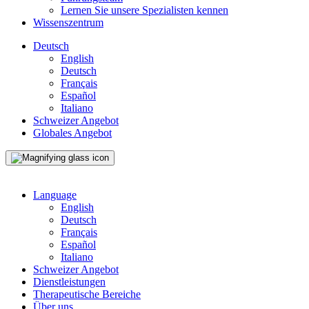
Lernen Sie unsere Spezialisten kennen
Wissenszentrum
Deutsch
English
Deutsch
Français
Español
Italiano
Schweizer Angebot
Globales Angebot
Language
English
Deutsch
Français
Español
Italiano
Schweizer Angebot
Dienstleistungen
Therapeutische Bereiche
Über uns