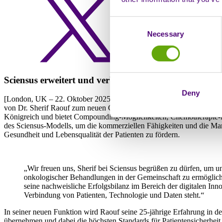
Consent
Necessary
Selection
Sciensus erweitert und verbessert seine Krebsdienste
Deny
[London, UK – 22. Oktober 2025] – Sciensus, ein führender Partner fü
von Dr. Sherif Raouf zum neuen Clinical Director of Cancer bekannt
Königreich und bietet Compounding-Möglichkeiten, Chemotherapie-Beh
des Sciensus-Modells, um die kommerziellen Fähigkeiten und die Markt
Gesundheit und Lebensqualität der Patienten zu fördern.
„Wir freuen uns, Sherif bei Sciensus begrüßen zu dürfen, um un
onkologischer Behandlungen in der Gemeinschaft zu ermögliche
seine nachweisliche Erfolgsbilanz im Bereich der digitalen Inno
Verbindung von Patienten, Technologie und Daten steht.“
In seiner neuen Funktion wird Raouf seine 25-jährige Erfahrung in de
übernehmen und dabei die höchsten Standards für Patientensicherheit, 