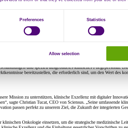
Preferences
Statistics
 mit der Ernennung von Dr. Sherif Raouf zum klinischen
Allow selection
r umfassende Vermarktungsdienstleistungen, der dazu beitragen soll, eu
 zu geben. Das Unternehmen ist der führende Anbieter von privaten Kr
andlungen und speziell ausgebildetes klinisches Pflegepersonal. Die
kenntnisse bereitzustellen, die erforderlich sind, um den Wert des kom
sere Mission zu unterstützen, klinische Exzellenz mit digitaler Innova
n“, sagte Christian Tucat, CEO von Sciensus. „Seine umfassende klini
vation passen perfekt zu unserem Ziel, die Zukunft der integrierten Ge
r klinischen Onkologie einsetzen, um die strategische medizinische Le
klinische Exzellenz und die Einhaltung gesetzlicher Vorschriften zu ge