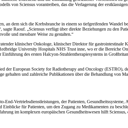
lls von Sciensus vorantreiben, das die Verlagerung der erstklassigen
oßen, an dem sich die Krebsbranche in einem so tiefgreifenden Wandel
, sagte Raouf. „Sciensus verfügt über direkte Beziehungen zu den Pati
nvolle und messbare Weise zu gestalten.“
nder klinischer Onkologe, klinischer Direktor für gastrointestinale K
edbridge University Hospitals NHS Trust inne, wo er die Bereiche Onk
der Einführung des ersten Halcyon-Strahlentherapiesystems in Großbr
tglied der European Society for Radiotherapy and Oncology (ESTRO), 
äge gehalten und zahlreiche Publikationen über die Behandlung von Ma
d-to-End-Vertriebsdienstleistungen, der Patienten, Gesundheitssysteme
und Einblicke für Patienten, um den Zugang zu Medikamenten zu beschl
ahrung im komplexen europäischen Gesundheitswesen hilft Sciensus, da