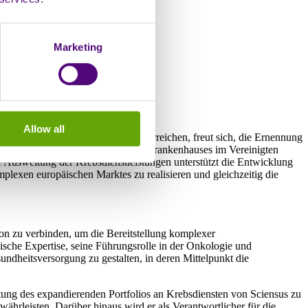
Marketing
 Direktor für Krebs
Allow all
ropäische Patienten schneller zu erreichen, freut sich, die Ernennung
ebsdienstleistungen außerhalb des Krankenhauses im Vereinigten
 Ausweitung der Krebsdienstleistungen unterstützt die Entwicklung
plexen europäischen Marktes zu realisieren und gleichzeitig die
tion zu verbinden, um die Bereitstellung komplexer
sche Expertise, seine Führungsrolle in der Onkologie und
sundheitsversorgung zu gestalten, in deren Mittelpunkt die
itung des expandierenden Portfolios an Krebsdiensten von Sciensus zu
währleisten. Darüber hinaus wird er als Verantwortlicher für die