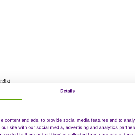
ündigt
Details
ischer Direktor für Krebs angekün
e content and ads, to provide social media features and to analy
 our site with our social media, advertising and analytics partn
 provided to them or that they’ve collected from your use of their