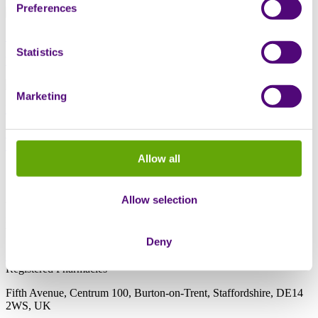
Preferences
Nachrichten
Statistics
Wenn Patienten hoffen und Unternehmen entdecken, liefern wir
Marketing
Nachrichten
Sciensus in der engeren Auswahl für zwei Preise für
Patientenerfahrung
Allow all
Sciensus kontaktieren
Allow selection
Wenn Sie Fragen haben oder mehr über unsere Arbeit erfahren
möchten, gehen Sie bitte zur Seite „Kontakt“, um mit uns in
Verbindung zu treten.
Deny
Kontakt
Registered Pharmacies
Fifth Avenue, Centrum 100, Burton-on-Trent, Staffordshire, DE14
2WS, UK