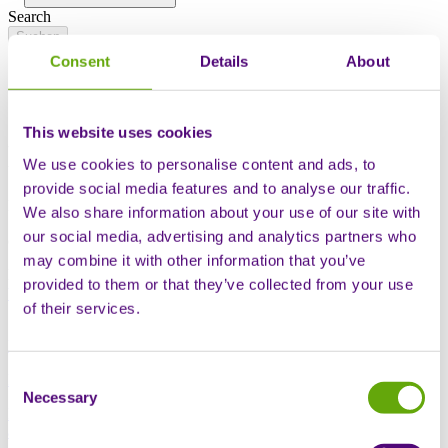
Search
Consent
Details
About
Home
Wissensdrehscheibe
Nachrichten
This website uses cookies
Nachrichten
We use cookies to personalise content and ads, to
provide social media features and to analyse our traffic.
Filter by content category
We also share information about your use of our site with
our social media, advertising and analytics partners who
or
may combine it with other information that you’ve
Filter by market
provided to them or that they’ve collected from your use
View all
of their services.
Nachrichten
Consent
Krebs
Necessary
Selection
Dr. Sherif Raouf als neuer klinischer Direktor für Krebs
angekündigt