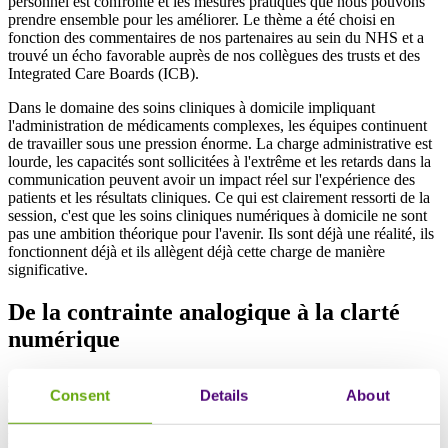
personnel est confronté et les mesures pratiques que nous pouvons
prendre ensemble pour les améliorer. Le thème a été choisi en
fonction des commentaires de nos partenaires au sein du NHS et a
trouvé un écho favorable auprès de nos collègues des trusts et des
Integrated Care Boards (ICB).
Dans le domaine des soins cliniques à domicile impliquant
l'administration de médicaments complexes, les équipes continuent
de travailler sous une pression énorme. La charge administrative est
lourde, les capacités sont sollicitées à l'extrême et les retards dans la
communication peuvent avoir un impact réel sur l'expérience des
patients et les résultats cliniques. Ce qui est clairement ressorti de la
session, c'est que les soins cliniques numériques à domicile ne sont
pas une ambition théorique pour l'avenir. Ils sont déjà une réalité, ils
fonctionnent déjà et ils allègent déjà cette charge de manière
significative.
De la contrainte analogique à la clarté
numérique
Avant l'arrivée des systèmes numériques, la plupart des opérations
Consent
Details
About
de soins cliniques à domicile du NHS reposaient sur des processus
analogiques : appels téléphoniques, fax, boîtes de réception
partagées, feuilles de calcul et recherche manuelle de données. Ces