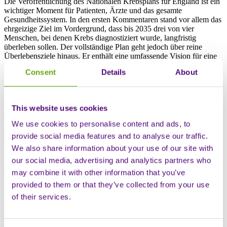
Die Veröffentlichung des Nationalen Krebsplans für England ist ein
wichtiger Moment für Patienten, Ärzte und das gesamte
Gesundheitssystem. In den ersten Kommentaren stand vor allem das
ehrgeizige Ziel im Vordergrund, dass bis 2035 drei von vier
Menschen, bei denen Krebs diagnostiziert wurde, langfristig
überleben sollen. Der vollständige Plan geht jedoch über reine
Überlebensziele hinaus. Er enthält eine umfassende Vision für eine
frühzeitigere Diagnose, eine individuellere Behandlung, den Abbau
Consent
Details
About
von Ungleichheiten und eine bessere Unterstützung für Menschen,
die mit Krebs leben und ihn überwunden haben.
Als Onkologe, der im Rahmen des NHS gearbeitet hat, bin ich mir
This website uses cookies
sowohl des Umfangs dieses Ziels als auch der Realität bewusst, mit
der Krebsbehandlungen heute konfrontiert sind. Die Umsetzung
We use cookies to personalise content and ads, to
dieses Plans erfordert mehr als nur politische Absichten. Sie hängt
provide social media features and to analyse our traffic.
davon ab, wie die Versorgung erfolgt, wo sie stattfindet und wie die
verschiedenen Teile des Systems zusammenarbeiten.
We also share information about your use of our site with
our social media, advertising and analytics partners who
Die Versorgung näher an die Patienten
may combine it with other information that you’ve
bringen
provided to them or that they’ve collected from your use
of their services.
Eines der wichtigsten Themen des veröffentlichten Plans ist die
Notwendigkeit, Unterschiede beim Zugang, bei den Ergebnissen
und Erfahrungen zwischen Regionen und Gemeinden zu verringern.