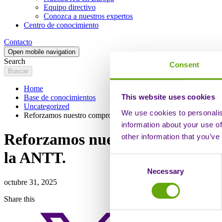
Equipo directivo
Conozca a nuestros expertos
Centro de conocimiento
Contacto
Open mobile navigation
Search
Consent
Home
This website uses cookies
Base de conocimientos
Uncategorized
We use cookies to personalis
Reforzamos nuestro compromiso con la seguridad del paciente 
information about your use of
Reforzamos nuestro compromiso 
other information that you’ve
la ANTT.
Consent
Necessary
Selection
octubre 31, 2025
Share this