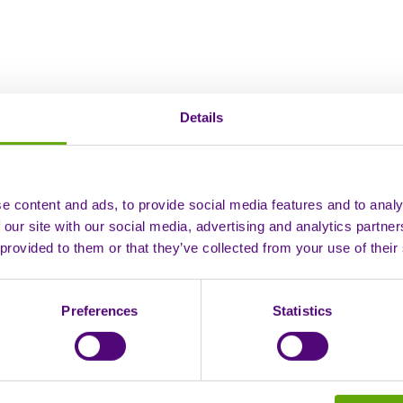
Details
e content and ads, to provide social media features and to analy
mediante la acreditación Gold de la ANTT.
 our site with our social media, advertising and analytics partn
con la seguridad del paciente me
 provided to them or that they’ve collected from your use of their
Preferences
Statistics