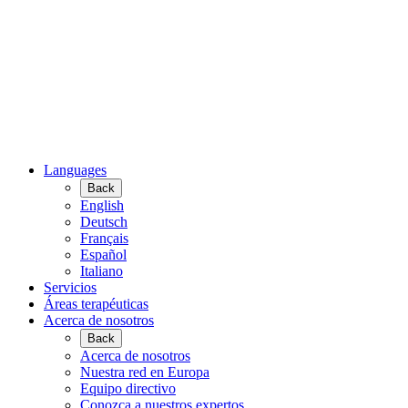
Languages
Back
English
Deutsch
Français
Español
Italiano
Servicios
Áreas terapéuticas
Acerca de nosotros
Back
Acerca de nosotros
Nuestra red en Europa
Equipo directivo
Conozca a nuestros expertos