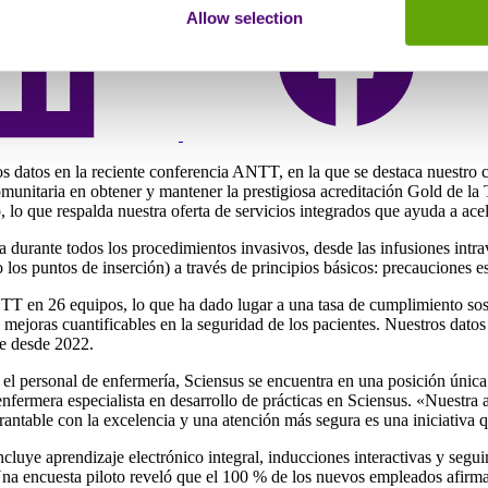
Allow selection
os datos en la reciente conferencia ANTT, en la que se destaca nuestro c
unitaria en obtener y mantener la prestigiosa acreditación Gold de la 
, lo que respalda nuestra oferta de servicios integrados que ayuda a ac
rante todos los procedimientos invasivos, desde las infusiones intrav
 los puntos de inserción) a través de principios básicos: precauciones e
TT en 26 equipos, lo que ha dado lugar a una tasa de cumplimiento sost
mejoras cuantificables en la seguridad de los pacientes. Nuestros datos
e desde 2022.
r el personal de enfermería, Sciensus se encuentra en una posición única
fermera especialista en desarrollo de prácticas en Sciensus. «Nuestr
ntable con la excelencia y una atención más segura es una iniciativa q
ncluye aprendizaje electrónico integral, inducciones interactivas y segu
Una encuesta piloto reveló que el 100 % de los nuevos empleados afirma