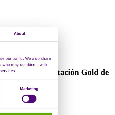
About
se our traffic. We also share
ers who may combine it with
diante la acreditación Gold de
 services.
Marketing