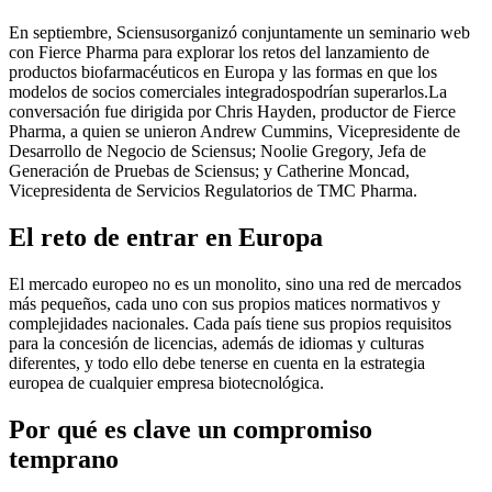
En septiembre,
Sciensus
organizó
conjuntamente
un seminario web
con
Fierce Pharma
para
explorar los
retos
del lanzamiento de
productos biofarmacéuticos en Europa y
las formas en
que los
modelos de socios comerciales integrados
podrían
superarlos
.
La
conversación
fue dirigida por Chris Hayden, productor de Fierce
Pharma, a quien se unieron
Andrew Cummins
, Vicepresidente de
Desarrollo de Negocio de
Sciensus
;
Noolie
Gregory
, Jefa de
Generación de Pruebas
de
Sciensus
;
y
Catherine
Moncad
,
Vicepresidenta de Servicios Regulatorios de TMC Pharma.
El reto de entrar en Europa
El mercado europeo no es un monolito, sino una red de mercados
más pequeños, cada uno con sus propios matices normativos y
complejidades nacionales. Cada país tiene sus propios requisitos
para la concesión de licencias, además de idiomas y culturas
diferentes, y todo ello debe tenerse en cuenta en la estrategia
europea de cualquier empresa biotecnológica.
Por qué es clave un compromiso
temprano