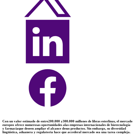
Con un valor estimado de entre
200
.000
y
300
.000
millones de
libras esterlinas
, el mercado
europeo ofrece numerosas
oportunidades
a
las empresas
internacionales de biotecnología
y farmacia
que deseen ampliar el
alcance de
sus productos
.
Sin embargo,
su diversidad
lingüística, aduanera y regulatoria
hace que
acceder
al
mercado
sea una tarea compleja.