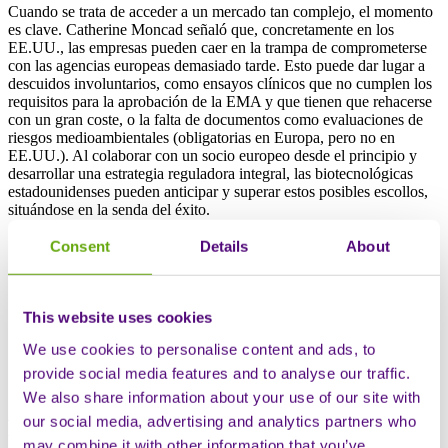
Cuando se trata de acceder a un mercado tan complejo, el momento
es clave. Catherine Moncad señaló que, concretamente en los
EE.UU., las empresas pueden caer en la trampa de comprometerse
con las agencias europeas demasiado tarde. Esto puede dar lugar a
descuidos involuntarios, como ensayos clínicos que no cumplen los
requisitos para la aprobación de la EMA y que tienen que rehacerse
con un gran coste, o la falta de documentos como evaluaciones de
riesgos medioambientales (obligatorias en Europa, pero no en
EE.UU.). Al colaborar con un socio europeo desde el principio y
desarrollar una estrategia reguladora integral, las biotecnológicas
estadounidenses pueden anticipar y superar estos posibles escollos,
situándose en la senda del éxito.
«El compromiso temprano ayuda a las empresas a
Consent
Details
About
diseñar ensayos clínicos que satisfagan a los
reguladores, pero también a los pagadores y a los
organismos de evaluación de tecnologías sanitarias.
Reduce los retrasos, facilita el acceso al mercado y
This website uses cookies
mejora sus resultados comerciales».
We use cookies to personalise content and ads, to
Catherine Moncad, Vicepresidenta de Servicios
provide social media features and to analyse our traffic.
Reglamentarios, TMC Pharma
We also share information about your use of our site with
our social media, advertising and analytics partners who
Por qué las asociaciones comerciales
may combine it with other information that you’ve